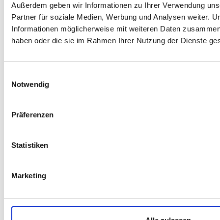
Außerdem geben wir Informationen zu Ihrer Verwendung uns
Partner für soziale Medien, Werbung und Analysen weiter. U
Informationen möglicherweise mit weiteren Daten zusammen, d
haben oder die sie im Rahmen Ihrer Nutzung der Dienste g
Sorglos leben
Einwilligungsauswahl
WOHNEN
Notwendig
Präferenzen
Statistiken
Liebevoll kümmern
PFLEGE
Marketing